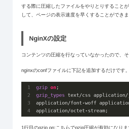
する際に圧縮したファイルをやりとりすることが
して、ページの表示速度を早くすることができま
NginXの設定
コンテンツの圧縮を行なっていなかったので、そ
nginxのconfファイルに下記を追加するだけです
gzip
on
gzip_types
 text/css application/
application/font-woff applicatio
application/octet-stream;
1行目のgzip on;こちらでgzip圧縮が有効になり