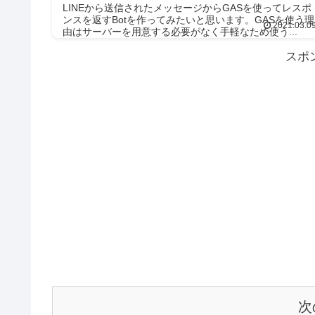
LINEから送信されたメッセージからGASを使ってレスポ
ンスを返すBotを作ってみたいと思います。GASを使う理
2021.03.0
由はサーバーを用意する必要がなく手軽なため使う...
スポ
次