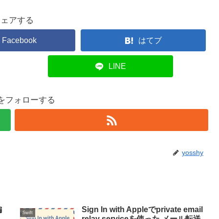
シェアする
Facebook
はてブ
LINE
hyをフォローする
yosshy
編
Sign In with Appleでprivate email
Swift
relay serviceを使った メール転送