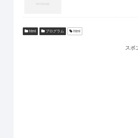
html
プログラム
html
スポ