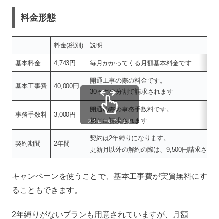
料金形態
料金(税別)
説明
基本料金
4,743円
毎月かかってくる月額基本料金です
開通工事の際の料金です。
基本工事費
40,000円
30ヶ月の分割で請求されます
開通の際の事務手数料です。
事務手数料
3,000円
初月に請求されます
スクロールできます
契約は2年縛りになります。
契約期間
2年間
更新月以外の解約の際は、9,500円請求され
キャンペーンを使うことで、基本工事費が実質無料にす
ることもできます。
2年縛りがないプランも用意されていますが、月額